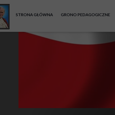
STRONA GŁÓWNA
GRONO PEDAGOGICZNE
AKTUALNOŚCI
DYREKCJA
OGŁOSZENIA
RADA RODZICÓW
RODO
DOKUMENTY SZKOLNE
DEKLARACJA DOSTĘPNOŚCI
POMOC PSYCHOLOGICZN
PROCEDURY W SYT. SZCZEGÓLNYCH
BIBLIOTEKA SZKOLNA
PROCEDURY OCHRONY MAŁOLETNICH
ŚWIETLICA SZKOLNA
PROCEDURY ALARMU EWAKUACYJNEGO
GODZINY DOSTĘPNOŚCI
PRÓBNA EWAKUACJA