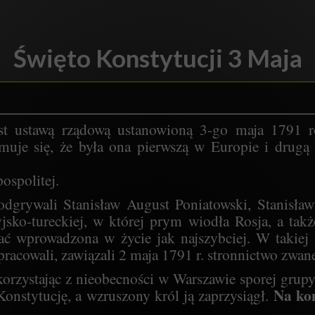
Święto Konstytucji 3 Maja
st ustawą rządową ustanowioną 3-go maja 1791 r
uje się, że była ona pierwszą w Europie i drugą
ospolitej.
odgrywali Stanisław August Poniatowski, Stanisła
jsko-tureckiej, w której prym wiodła Rosja, a takż
ać wprowadzona w życie jak najszybciej. W takiej 
pracowali
,
zawiązali 2 maja 1791 r. stronnictwo zwa
 korzystając z nieobecności w Warszawie sporej gru
Na kon
onstytucję, a wzruszony król ją zaprzysiągł.