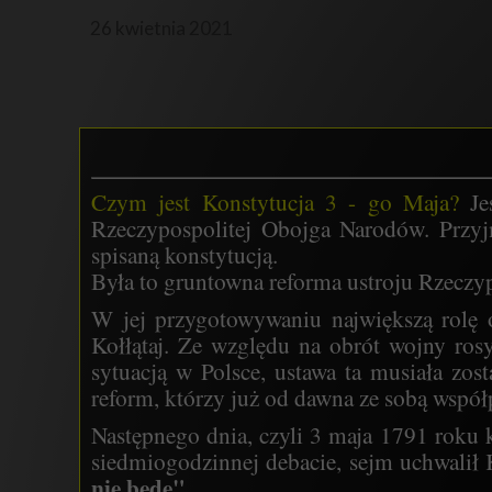
26 kwietnia 2021
Czym jest Konstytucja 3 - go Maja?
Je
Rzeczypospolitej Obojga Narodów. Przyjm
spisaną konstytucją.
Była to gruntowna reforma ustroju Rzeczyp
W jej przygotowywaniu największą rolę 
Kołłątaj. Ze względu na obrót wojny rosy
sytuacją w Polsce
,
ustawa ta musiała zost
reform, którzy już od dawna ze sobą współ
Następnego dnia, czyli 3 maja 1791 roku
siedmiogodzinnej debacie, sejm uchwalił K
nie będę".