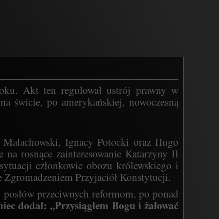
oku. Akt ten regulował ustrój prawny w
 na świcie, po amerykańskiej, nowoczesną
w Małachowski, Ignacy Potocki oraz Hugo
e na rosnące zainteresowanie Katarzyny II
sytuacji członkowie obozu królewskiego i
ne Zgromadzeniem Przyjaciół Konstytucji.
py posłów przeciwnych reformom, po ponad
iec dodał: ,,Przysiągłem Bogu i żałować