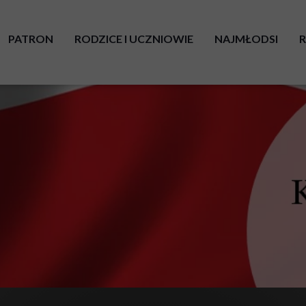
PATRON
RODZICE I UCZNIOWIE
NAJMŁODSI
UROCZYSTOŚĆ NADANIA IMIENIA
KALENDARZ ROKU SZKOLNEGO
ORGANIZACJA 
AKT NADANIA IMIENIA
PLAN LEKCJI
ODDZIAŁY PRZ
SAMORZĄD UCZNIOWSKI
PRZEDSZKOLNE
O - PEDAGOGICZNA
KONKURSY PRZEDMIOTOWE I OLIMPIADY
KLASY I - III
INNOWACJE
INNOWACJE PE
CIEKAWE LEKCJE
PRAWA DZIECK
MLEGITYMACJA
COVID - OBOW
EGZAMIN ÓSMOKLASISTY W PANDEMII