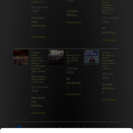
2026
w Mirowie
Nutki"
wystąpiły w
28 czerwca
Radomiu z
okazji Dnia
2026
Zielona
Dziecka
Szkoła...
Niesamo
12 czerwca
wite
2026
Czytaj więcej
przeżycia
W
,...
ostatnią...
Czytaj więcej
Czytaj więcej
"Radosne
"Z
Solistki
Nutki"
dziecięcych
"Radosnych
wzruszyły
serc dla św.
Nutek"
publiczność
Jana Pawła
laureatkami
podczas
II"
międzynarodo
wyjątkowego
wego
20 maja
koncertu
konkursu
"Tobie, Mamo"
2026
20 maja
w
Wojewódzkim
2026
W
Domu Kultury
w Kielcach
niedzielę
Zespół
,...
11 czerwca
„Radosn
2026
e...
Czytaj więcej
Wzrusze
Czytaj więcej
nia,
piękna...
Czytaj więcej
1
2
3
4
5
6
7
8
9
10
11
12
13
14
15
16
17
18
19
20
21
22