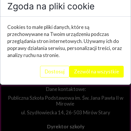
Zgoda na pliki cookie
Cookies to małe pliki danych, które są
przechowywane na Twoim urządzeniu podczas
przeglądania stron internetowych. Używamy ich do
poprawy działania serwisu, personalizacji treści, oraz
analizy ruchu na stronie.
Dostosuj
Zezwól na wszystkie
Dane kontaktowe:
Publiczna Szkoła Podstawowa im. Św. Jana Pawła II w
Mirowie
ul. Szydłowiecka 14, 26-503 Mirów Stary
Dyrektor szkoły