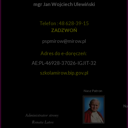
mgr Jan Wojciech Ulewiński
Telefon : 48 628-39-15
ZADZWOŃ
pspmirow@mirow.pl
Adres do e-doręczeń:
AE:PL-46928-37026-IGJIT-32
szkolamirow.bip.gov.pl
Nasz Patron
Na
Administrator strony
Renata Latos