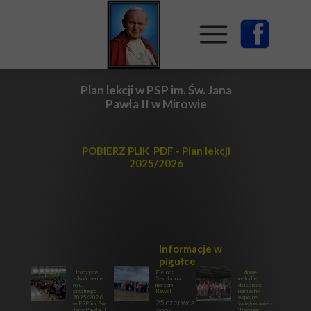
Plan lekcji w PSP im. Św. Jana
Pawła II w Mirowie
POBIERZ PLIK PDF - Plan lekcji
2025/2026
Informacje w
pigułce
Uroczyste
Zielona
Ludowe
zakończenie
Szkoła nad
melodie,
roku
morzem -
dziecięce
szkolnego
Rewal
uśmiechy i
2025/2026
wspólne
25 czerwca
w PSP im. Św.
świętowanie -
Jana Pawła II
"Radosne