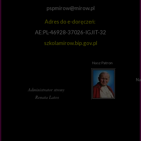
pspmirow@mirow.pl
Adres do e-doręczeń:
AE:PL-46928-37026-IGJIT-32
szkolamirow.bip.gov.pl
Nasz Patron
Na
Administrator strony
Renata Latos