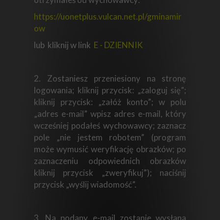
https://uonetplus.vulcan.net.pl/gminamir
ow
lub
kliknij w link
E - DZIENNIK
2. Zostaniesz przeniesiony na stronę
logowania; kliknij przycisk: „zaloguj się”;
kliknij przycisk: „załóż konto”; w polu
„adres e-mail” wpisz adres e-mail, który
wcześniej podałeś wychowawcy; zaznacz
pole „nie jestem robotem” (program
może wymusić weryfikację obrazków; po
zaznaczeniu odpowiednich obrazków
kliknij przycisk „zweryfikuj”); naciśnij
przycisk „wyślij wiadomość”.
3. Na podany e-mail zostanie wysłana