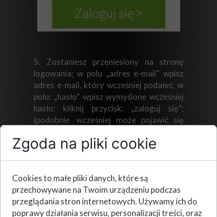
5. Zostaniesz przeniesiony na stronę
logowania; w polu „adres e-mail” wpisz
adres e-mail, który wcześniej podałeś; w
polu: „hasło” wpisz wymyślone wcześniej
hasło; kliknij przycisk: „zaloguj się”;
(podobnie
j
wcześniej może pojawić się
pole „nie jestem robotem”).
Zgoda na pliki cookie
6. Pojawisz się na stronie e-dziennika;
znajdziesz tam skrót najważniejszych
Cookies to małe pliki danych, które są
informacji; aby uzyskać więcej
przechowywane na Twoim urządzeniu podczas
wiadomości o swoim dziecku naciśnij
przeglądania stron internetowych. Używamy ich do
ikonę: „UCZEŃ”.
poprawy działania serwisu, personalizacji treści, oraz