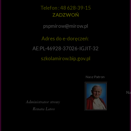
Telefon : 48 628-39-15
ZADZWOŃ
pspmirow@mirow.pl
Adres do e-doręczeń:
AE:PL-46928-37026-IGJIT-32
szkolamirow.bip.gov.pl
Nasz Patron
Na
Administrator strony
Renata Latos