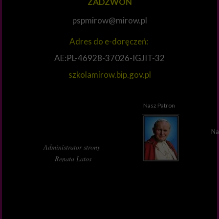
ZADZWOŃ
pspmirow@mirow.pl
Adres do e-doręczeń:
AE:PL-46928-37026-IGJIT-32
szkolamirow.bip.gov.pl
Nasz Patron
Na
Administrator strony
Renata Latos