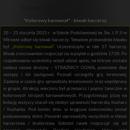
01 lutego 2023
"Kolorowy karnawał" - biwak harcerzy
20 – 21 stycznia 2023 r. w Szkole Podstawowej im. Św. J. P. II w
Mirowie odbył się biwak harcerzy. Tematem przewodnim biwaku
był
„Kolorowy karnawał”
. Uczestniczyło w nim 17 harcerzy.
Biwak z nocowaniem rozpoczął się w piątek o godzinie 17.00. Po
rozpakowaniu uczestnicy wzięli udział apelu, na którym została
nadana nazwa drużyny – STRAŻNICY OGNIA, powołane dwa
zastępy i ich zastępowi. Poznali szczegóły gry terenowej.
Zadania w czasie gry sprawdzały kreatywność oraz współpracę
w grupie. Atrakcją wieczoru był przemarsz i popisy taneczne w
kolorowych strojach karnawałowych. Przygotowując pizzę na
kolację wszyscy starali się zdobyć sprawność harcerską Kucharz
/ Kucharka. Pod koniec dnia- w kręgu,na świecowisku został
podsumowany dzień. Piosenki wprowadziły wszystkich w klimat
harcerstwa i braterstwa. Sobotni ranek rozpoczął się od