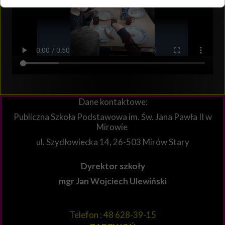
Dane kontaktowe:
Publiczna Szkoła Podstawowa im. Św. Jana Pawła II w
Mirowie
ul. Szydłowiecka 14, 26-503 Mirów Stary
Dyrektor szkoły
mgr Jan Wojciech Ulewiński
Telefon : 48 628-39-15