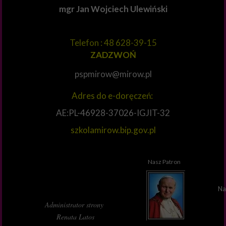
mgr Jan Wojciech Ulewiński
Telefon : 48 628-39-15
ZADZWOŃ
pspmirow@mirow.pl
Adres do e-doręczeń:
AE:PL-46928-37026-IGJIT-32
szkolamirow.bip.gov.pl
Nasz Patron
Na
Administrator strony
Renata Latos