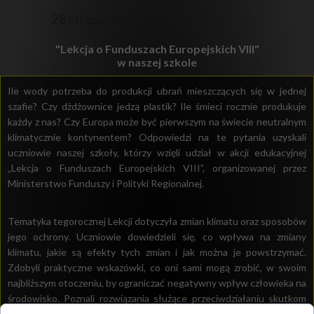
28 listopada 2023
"Lekcja o Funduszach Europejskich VIII"
w naszej szkole
Ile wody potrzeba do produkcji ubrań mieszczących się w jednej
szafie? Czy dżdżownice jedzą plastik? Ile śmieci rocznie produkuje
każdy z nas? Czy Europa może być pierwszym na świecie neutralnym
klimatycznie kontynentem? Odpowiedzi na te pytania uzyskali
uczniowie naszej szkoły, którzy wzięli udział w akcji edukacyjnej
„Lekcja o Funduszach Europejskich VIII”, organizowanej przez
Ministerstwo Funduszy i Polityki Regionalnej.
Tematyka tegorocznej Lekcji dotyczyła zmian klimatu oraz sposobów
jego ochrony. Uczniowie dowiedzieli się, co wpływa na zmiany
klimatu, jakie są efekty tych zmian i jak można je powstrzymać.
Zdobyli praktyczne wskazówki, co oni sami mogą zrobić, w swoim
najbliższym otoczeniu, by ograniczać negatywny wpływ człowieka na
środowisko. Poznali rozwiązania służące przeciwdziałaniu skutkom
zmian klimatu w miastach oraz możliwości wykorzystania Funduszy