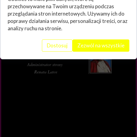
przechowywane na Twoim urządzeniu podczas
AE:PL-46928-37026-IGJIT-32
przeglądania stron internetowych. Używamy ich do
szkolamirow.bip.gov.pl
poprawy działania serwisu, personalizacji treści, oraz
analizy ruchu na stronie.
Nasz Patron
Dostosuj
Zezwól na wszystkie
Na
Administrator strony
Renata Latos