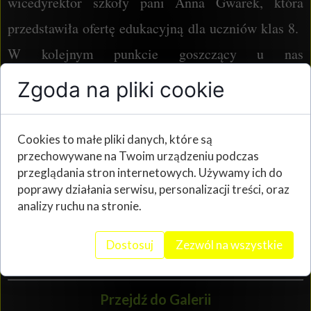
wicedyrektor szkoły pani Anna Gwarek, która
przedstawiła ofertę edukacyjną dla uczniów klas 8.
W kolejnym punkcie goszczący u nas
uczniowie zaprezentowali tradycje kulinarne i
Zgoda na pliki cookie
potrawy, które wszyscy mogli podziwiać na
przygotowanym, suto zastawionym stole.
Cookies to małe pliki danych, które są
Najprzyjemniejszą częścią była oczywiście
przechowywane na Twoim urządzeniu podczas
przeglądania stron internetowych. Używamy ich do
degustacja potraw jak również nauka lepienia
poprawy działania serwisu, personalizacji treści, oraz
analizy ruchu na stronie.
pierogów. Zajęcia umilały utwory grane na
skrzypcach przez uczennicę z ZSOP. Wszystkie
Dostosuj
Zezwól na wszystkie
potrawy były bardzo smaczne, dziękujemy.
Przejdź do Galerii