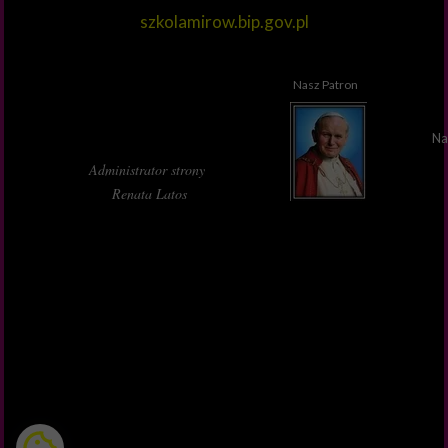
szkolamirow.bip.gov.pl
Nasz Patron
Na
Administrator strony
Renata Latos