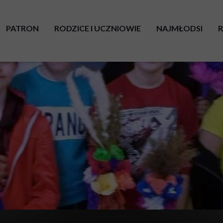
PATRON
RODZICE I UCZNIOWIE
NAJMŁODSI
UROCZYSTOŚĆ NADANIA IMIENIA
KALENDARZ ROKU SZKOLNEGO
ORGANIZACJA 
AKT NADANIA IMIENIA
PLAN LEKCJI
ODDZIAŁY PRZ
SAMORZĄD UCZNIOWSKI
PRZEDSZKOLNE
O - PEDAGOGICZNA
KONKURSY PRZEDMIOTOWE I OLIMPIADY
KLASY I - III
INNOWACJE
INNOWACJE PE
CIEKAWE LEKCJE
PRAWA DZIECK
MLEGITYMACJA
COVID - OBOW
EGZAMIN ÓSMOKLASISTY W PANDEMII