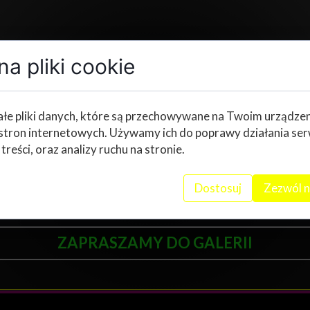
taty tworzenia palm wielkan
a pliki cookie
owej im. Świętego Jana Pawła II miały miejsce
"Warsztaty
łe pliki danych, które są przechowywane na Twoim urządze
teką Publiczną w Mirowie. W wydarzeniu udział wzięli uczn
stron internetowych. Używamy ich do poprawy działania ser
 treści, oraz analizy ruchu na stronie.
Danuta Walas. Wszyscy z ogromnym zaangażowaniem pracowa
niec zostało wykonane pamiątkowe zdjęcie. Organizatorką
Dostosuj
Zezwól n
ZAPRASZAMY DO GALERII