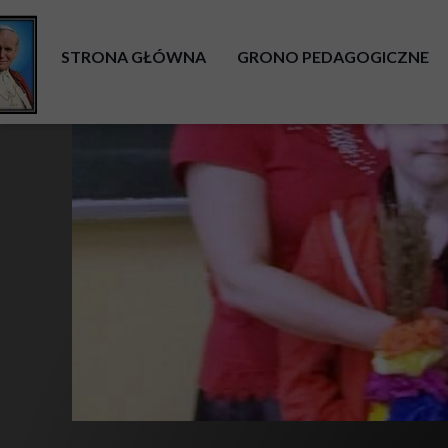
STRONA GŁÓWNA
GRONO PEDAGOGICZNE
AKTUALNOŚCI
DYREKCJA
OGŁOSZENIA
RADA RODZICÓW
RODO
DOKUMENTY SZKOLNE
DEKLARACJA DOSTĘPNOŚCI
POMOC PSYCHOLOGICZN
PROCEDURY W SYT. SZCZEGÓLNYCH
BIBLIOTEKA SZKOLNA
PROCEDURY OCHRONY MAŁOLETNICH
ŚWIETLICA SZKOLNA
PROCEDURY ALARMU EWAKUACYJNEGO
GODZINY DOSTĘPNOŚCI
PRÓBNA EWAKUACJA