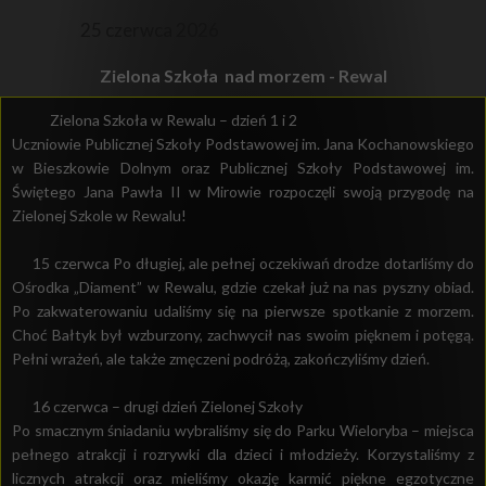
25 czerwca 2026
Zielona Szkoła nad morzem - Rewal
Zielona Szkoła w Rewalu – dzień 1 i 2
Uczniowie Publicznej Szkoły Podstawowej im. Jana Kochanowskiego
w Bieszkowie Dolnym oraz Publicznej Szkoły Podstawowej im.
Świętego Jana Pawła II w Mirowie rozpoczęli swoją przygodę na
Zielonej Szkole w Rewalu!
15 czerwca Po długiej, ale pełnej oczekiwań drodze dotarliśmy do
Ośrodka „Diament” w Rewalu, gdzie czekał już na nas pyszny obiad.
Po zakwaterowaniu udaliśmy się na pierwsze spotkanie z morzem.
Choć Bałtyk był wzburzony, zachwycił nas swoim pięknem i potęgą.
Pełni wrażeń, ale także zmęczeni podróżą, zakończyliśmy dzień.
16 czerwca – drugi dzień Zielonej Szkoły
Po smacznym śniadaniu wybraliśmy się do Parku Wieloryba – miejsca
pełnego atrakcji i rozrywki dla dzieci i młodzieży. Korzystaliśmy z
licznych atrakcji oraz mieliśmy okazję karmić piękne egzotyczne