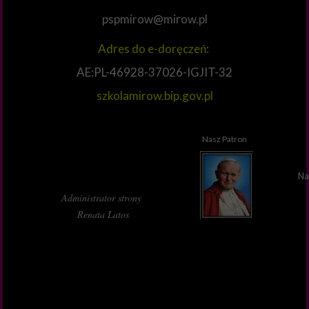
pspmirow@mirow.pl
Adres do e-doręczeń:
AE:PL-46928-37026-IGJIT-32
szkolamirow.bip.gov.pl
Nasz Patron
Na
Administrator strony
Renata Latos