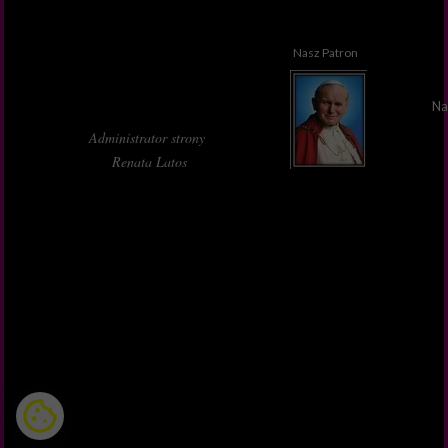
Nasz Patron
Na
Administrator strony
Renata Latos